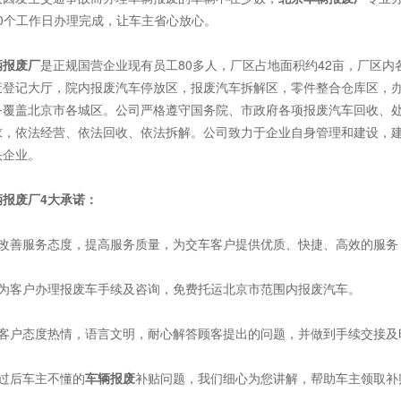
10个工作日办理完成，让车主省心放心。
辆报废厂
是正规国营企业现有员工80多人，厂区占地面积约42亩，厂区内
废登记大厅，院内报废汽车停放区，报废汽车拆解区，零件整合仓库区，
务覆盖北京市各城区。公司严格遵守国务院、市政府各项报废汽车回收、
求，依法经营、依法回收、依法拆解。公司致力于企业自身管理和建设，
头企业。
辆报废厂4大承诺：
断改善服务态度，提高服务质量，为交车客户提供优质、快捷、高效的服务
费为客户办理报废车手续及咨询，免费托运北京市范围内报废汽车。
待客户态度热情，语言文明，耐心解答顾客提出的问题，并做到手续交接及
理过后车主不懂的
车辆报废
补贴问题，我们细心为您讲解，帮助车主领取补