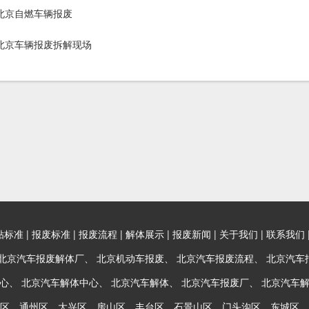
北京自燃车辆报废
北京车辆报废拆解现场
贴标准
|
报废标准
|
报废流程
|
解体展示
|
报废新闻
|
关于我们
|
联系我们
北京汽车报废解体厂
、
北京机动车报废
、
北京汽车报废流程
、
北京汽车
心
、
北京汽车解体中心
、
北京汽车解体
、
北京汽车报废厂
、
北京汽车
区、通州区、大兴区、房山区、丰台区、石景山区、门头沟区、东城区、