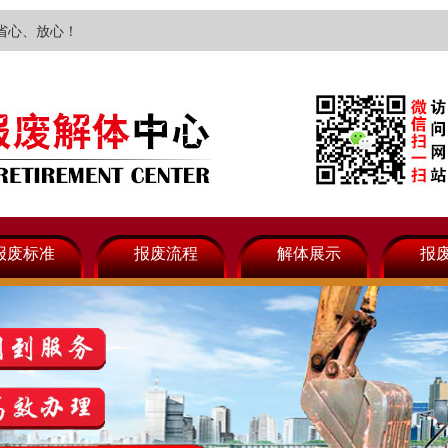
省心、放心！
报废标准
报废流程
解体展示
报